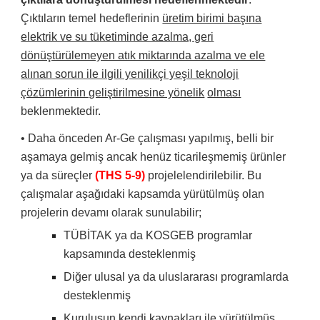
Çıktıların temel hedeflerinin
üretim birimi başına
elektrik ve su tüketiminde azalma, geri
dönüştürülemeyen atık miktarında azalma ve ele
alınan sorun ile ilgili yenilikçi yeşil teknoloji
çözümlerinin geliştirilmesine yönelik
olması
beklenmektedir.
• Daha önceden Ar-Ge çalışması yapılmış, belli bir
aşamaya gelmiş ancak henüz ticarileşmemiş ürünler
ya da süreçler
(THS 5-9)
projelelendirilebilir. Bu
çalışmalar aşağıdaki kapsamda yürütülmüş olan
projelerin devamı olarak sunulabilir;
TÜBİTAK ya da KOSGEB programlar
kapsamında desteklenmiş
Diğer ulusal ya da uluslararası programlarda
desteklenmiş
Kuruluşun kendi kaynakları ile yürütülmüş