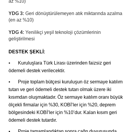
az %10)
YDG 3:
Geri dönüştürülemeyen atık miktarında azalma
(en az %10)
YDG 4:
Yenilikçi yeşil teknoloji çözümlerinin
geliştirilmesi
DESTEK ŞEKLİ:
•
Kuruluşlara Türk Lirası üzerinden faizsiz geri
ödemeli destek verilecektir.
•
Proje toplam bütçesi kuruluşun öz sermaye katılım
tutarı ve geri ödemeli destek tutarı olmak üzere iki
kısımdan oluşmaktadır. Öz sermaye katılım oranı büyük
ölçekli firmalar için %30, KOBİ’ler için %20, deprem
bölgesindeki KOBİ’ler için %10’dur. Kalan kısım geri
ödemeli destek tutardır.
•
Proje tamamlandıktan sonra çağrı duyurusunda